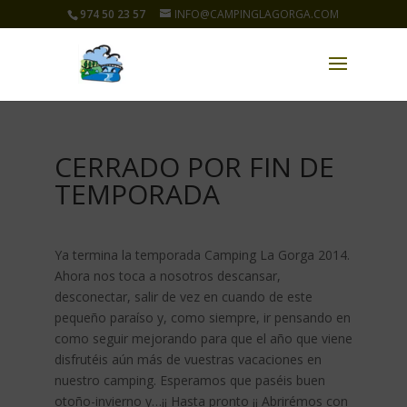
974 50 23 57
INFO@CAMPINGLAGORGA.COM
CERRADO POR FIN DE
TEMPORADA
Ya termina la temporada Camping La Gorga 2014.
Ahora nos toca a nosotros descansar,
desconectar, salir de vez en cuando de este
pequeño paraíso y, como siempre, ir pensando en
como seguir mejorando para que el año que viene
disfrutéis aún más de vuestras vacaciones en
nuestro camping. Esperamos que paséis buen
otoño-invierno y…¡¡ Hasta pronto ¡¡
Abrirémos con