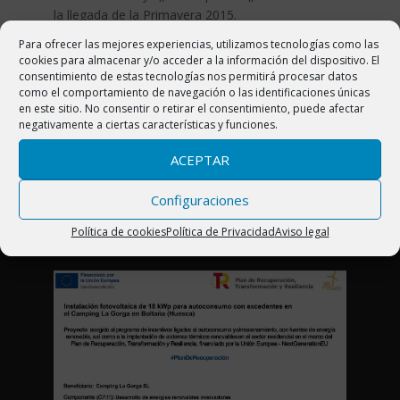
la llegada de la Primavera 2015.
Para ofrecer las mejores experiencias, utilizamos tecnologías como las
cookies para almacenar y/o acceder a la información del dispositivo. El
consentimiento de estas tecnologías nos permitirá procesar datos
como el comportamiento de navegación o las identificaciones únicas
CAMPING LA GORGA
en este sitio. No consentir o retirar el consentimiento, puede afectar
negativamente a ciertas características y funciones.
Ctra. N-260 Km 444. 22340 Boltaña (Huesca)
ACEPTAR
Pirineo Aragonés (España)
Telf. 974 50 23 57
Configuraciones
info@campinglagorga.com
Política de cookies
Política de Privacidad
Aviso legal