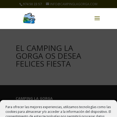
974 50 23 57
INFO@CAMPINGLAGORGA.COM
EL CAMPING LA
GORGA OS DESEA
FELICES FIESTA
CAMPING LA GORGA
Para ofrecer las mejores experiencias, utilizamos tecnologías como las
Ctra. N-260 Km 444. 22340 Boltaña (Huesca)
cookies para almacenar y/o acceder a la información del dispositivo. El
consentimiento de estas tecnologías nos permitirá procesar datos