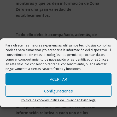
monturas y que os den información de Zona
Zero en una gran variedad de
establecimientos.
Todo ello debe ir acompañado, además, de
un evento a la altura de las rutas que
Para ofrecer las mejores experiencias, utilizamos tecnologías como las
tenemos aquí. Este 2014 como novedad
cookies para almacenar y/o acceder a la información del dispositivo. El
hemos decicido modificar el calendario del
consentimiento de estas tecnologías nos permitirá procesar datos
año pasado y unir dos eventos en uno, con el
como el comportamiento de navegación o las identificaciones únicas
en este sitio. No consentir o retirar el consentimiento, puede afectar
objetivo de aumentar más aún si cabe el
negativamente a ciertas características y funciones.
ambiente endurero esos días. Es por ello que
nace este Enduro Festival Zona Zero, 3 días
ACEPTAR
cargados de olor a pastillas de freno, buen
rollo y espuma de cerveza. Este fin de
Configuraciones
semana tendrá lugar tanto la V Kedada BTT
Política de cookies
Política de Privacidad
Aviso legal
Zona Zero como la II EnduroRace ZZ. Dentro
de la pestaña correspondiente tendréis la
información relativa a cada uno de los