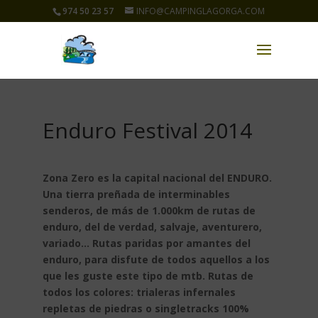
974 50 23 57
INFO@CAMPINGLAGORGA.COM
Enduro Festival 2014
Zona Zero es la capital nacional del ENDURO.
Una tierra preñada de interminables
senderos, de más de 1.000km de rutas de
enduro, del de verdad, salvaje, aventurero,
variado… Rutas paridas por amantes del
enduro, para disfute de todos aquellos a los
que les guste este tipo de mtb. Rutas de
todos los colores: trialeras infernales
repletas de piedras o singletracks 100%