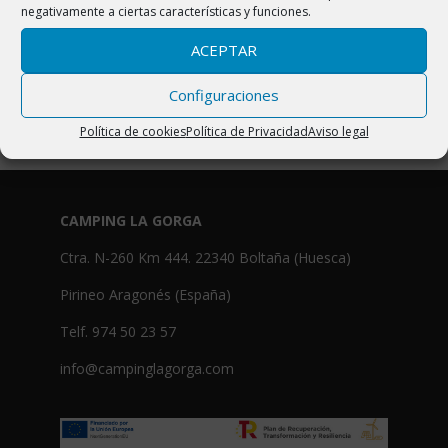
negativamente a ciertas características y funciones.
Camping La
ACEPTAR
Gorga Boltaña
Ordesa
Configuraciones
Pirineos
Política de cookies
Política de Privacidad
Aviso legal
CAMPING LA GORGA
Ctra. N-260 Km 444. 22340 Boltaña (Huesca)
Pirineo Aragonés (España)
Telf. 974 50 23 57
info@campinglagorga.com