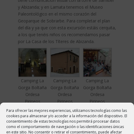
tiene comunicación visual con la torre de Samitier
y Abizanda; y en Lamata tenemos el Museo
Paleontológico en el mismo corazón del
Geoparque de Sobrarbe. Para completar el plan
del día y ya que con esta excursión estáis cerquita,
a los que tenéis niños os recomendamos pasar
por La Casa de los Títeres de Abizanda.
Camping La
Camping La
Camping La
Gorga Boltaña
Gorga Boltaña
Gorga Boltaña
Ordesa
Ordesa
Ordesa
Pirineos
Pirineos
Pirineos
Para ofrecer las mejores experiencias, utilizamos tecnologías como las
cookies para almacenar y/o acceder a la información del dispositivo. El
consentimiento de estas tecnologías nos permitirá procesar datos
como el comportamiento de navegación o las identificaciones únicas
en este sitio. No consentir o retirar el consentimiento, puede afectar