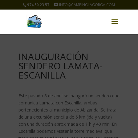
974 50 23 57
INFO@CAMPINGLAGORGA.COM
INAUGURACIÓN
SENDERO LAMATA-
ESCANILLA
Este pasado 8 de abril se inauguró un sendero que
comunica Lamata con Escanilla, ambas
pertenecientes al municipio de Abizanda. Se trata
de una excursión sencilla de 6 km (ida y vuelta)
con una duración aproximada de 1 h y 40 min. En
Escanilla podemos visitar la torre medieval que