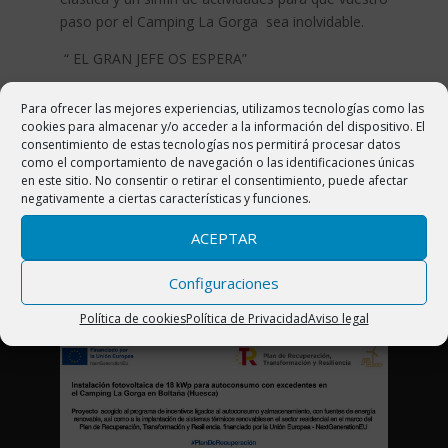
paso por el Camping La Gorga sea inolvidable.
“ EL GRAN JEFE OS ESPERA”
Para ofrecer las mejores experiencias, utilizamos tecnologías como las
cookies para almacenar y/o acceder a la información del dispositivo. El
consentimiento de estas tecnologías nos permitirá procesar datos
CAMPING LA GORGA
como el comportamiento de navegación o las identificaciones únicas
en este sitio. No consentir o retirar el consentimiento, puede afectar
Ctra. N-260 Km 444. 22340 Boltaña (Huesca)
negativamente a ciertas características y funciones.
Pirineo Aragonés (España)
ACEPTAR
Telf. 974 50 23 57
Configuraciones
info@campinglagorga.com
Política de cookies
Política de Privacidad
Aviso legal