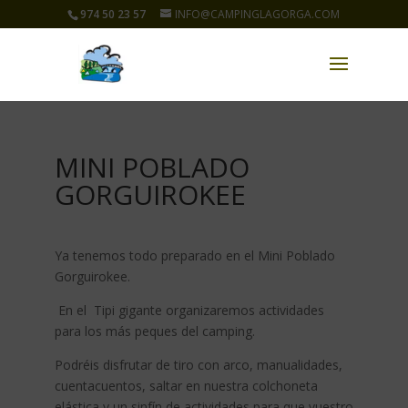
974 50 23 57
INFO@CAMPINGLAGORGA.COM
MINI POBLADO
GORGUIROKEE
Ya tenemos todo preparado en el Mini Poblado
Gorguirokee.
En el Tipi gigante organizaremos actividades
para los más peques del camping.
Podréis disfrutar de tiro con arco, manualidades,
cuentacuentos, saltar en nuestra colchoneta
elástica y un sinfín de actividades para que vuestro