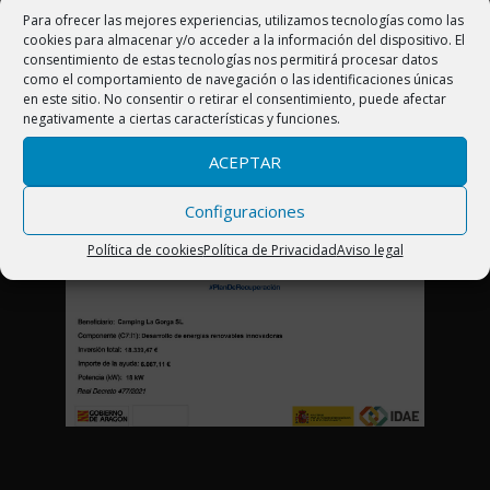
Ctra. N-260 Km 444. 22340 Boltaña (Huesca)
Para ofrecer las mejores experiencias, utilizamos tecnologías como las
cookies para almacenar y/o acceder a la información del dispositivo. El
Pirineo Aragonés (España)
consentimiento de estas tecnologías nos permitirá procesar datos
como el comportamiento de navegación o las identificaciones únicas
Telf. 974 50 23 57
en este sitio. No consentir o retirar el consentimiento, puede afectar
negativamente a ciertas características y funciones.
info@campinglagorga.com
ACEPTAR
Configuraciones
Política de cookies
Política de Privacidad
Aviso legal