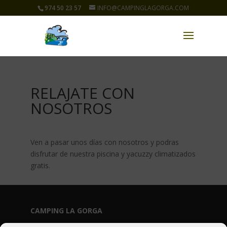
974 50 23 57
INFO@CAMPINGLAGORGA.COM
RELAJATE CON
NOSOTROS
Ven a pasar unos días con nosotros y podras
disfrutar de nuestra piscina y yacuzzy climatizados
gratis.
CAMPING LA GORGA