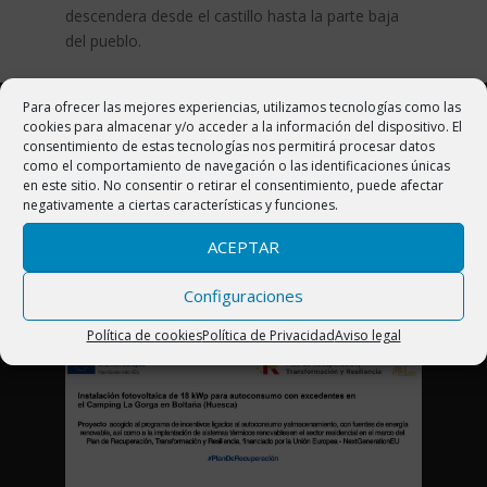
descendera desde el castillo hasta la parte baja
del pueblo.
Para ofrecer las mejores experiencias, utilizamos tecnologías como las
cookies para almacenar y/o acceder a la información del dispositivo. El
CAMPING LA GORGA
consentimiento de estas tecnologías nos permitirá procesar datos
como el comportamiento de navegación o las identificaciones únicas
Ctra. N-260 Km 444. 22340 Boltaña (Huesca)
en este sitio. No consentir o retirar el consentimiento, puede afectar
negativamente a ciertas características y funciones.
Pirineo Aragonés (España)
ACEPTAR
Telf. 974 50 23 57
Configuraciones
info@campinglagorga.com
Política de cookies
Política de Privacidad
Aviso legal