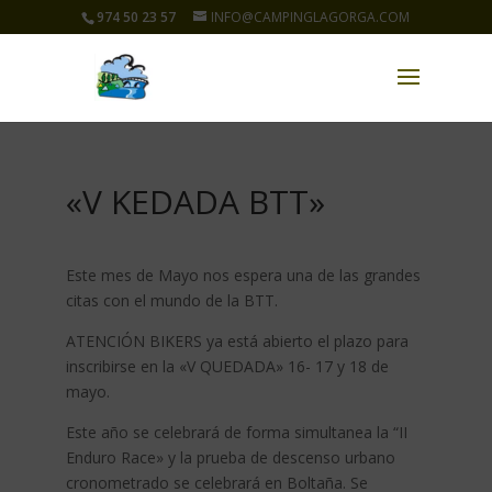
974 50 23 57
INFO@CAMPINGLAGORGA.COM
«V KEDADA BTT»
Este mes de Mayo nos espera una de las grandes
citas con el mundo de la BTT.
ATENCIÓN BIKERS ya está abierto el plazo para
inscribirse en la «V QUEDADA» 16- 17 y 18 de
mayo.
Est
e año se celebrará de forma simultanea la “II
Enduro Race» y la prueba de descenso urbano
cronometrado se celebrará en Boltaña. Se