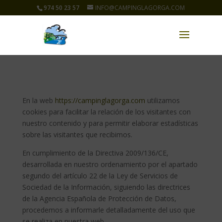
974 50 23 57
INFO@CAMPINGLAGORGA.COM
En la web
https://campinglagorga.com
utilizamos
cookies para facilitar la relación de los visitantes con
nuestro contenido y para permitir elaborar estadísticas
sobre las visitantes que recibimos.
En cumplimiento de la Directiva 2009/136/CE,
desarrollada en nuestro ordenamiento por el apartado
segundo del artículo 22 de la Ley de Servicios de
Sociedad de la Información, siguiendo las directrices
de la Agencia Española de Protección de Datos,
procedemos a informarle detalladamente del uso que
se realiza en nuestra web.