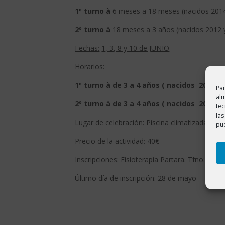
1º turno
à
6 meses a 18 meses (nacidos 2014
2º turno
à
18 meses a 3 años (nacidos 2012 y
Fechas:
1, 3, 8 y 10 de JUNIO
Horarios:
1º turno
à
de 3 a 4 años ( nacidos 2011 ) 
Par
alm
2º turno
à
de 3 a 4 años ( nacidos 2011 ) 
te
las
Lugar de celebración: Piscina climatizada del
pue
Precio de la actividad: 40€
Inscripciones: Fisioterapia Partara. Tfno: 69
Último día de inscripción: 28 de mayo