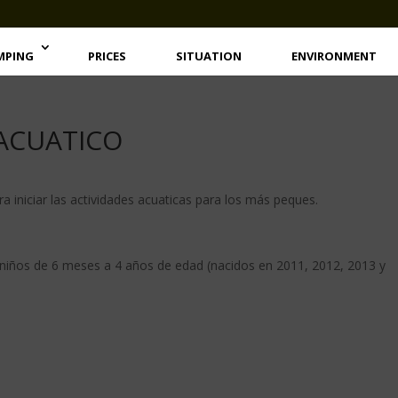
MPING
PRICES
SITUATION
ENVIRONMENT
 ACUATICO
iniciar las actividades acuaticas para los más peques.
 a niños de 6 meses a 4 años de edad (nacidos en 2011, 2012, 2013 y