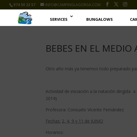
974 50 23 57
INFO@CAMPINGLAGORGA.COM
SERVICES
BUNGALOWS
CA
BEBES EN EL MEDIO
Otro año más ya tenemos todo preparado para 
Actividad de iniciación a la natación dirigida
2014)
Profesora: Consuelo Vicente Fernández
Fechas:
2, 4, 9 y 11 de JUNIO
Horarios: