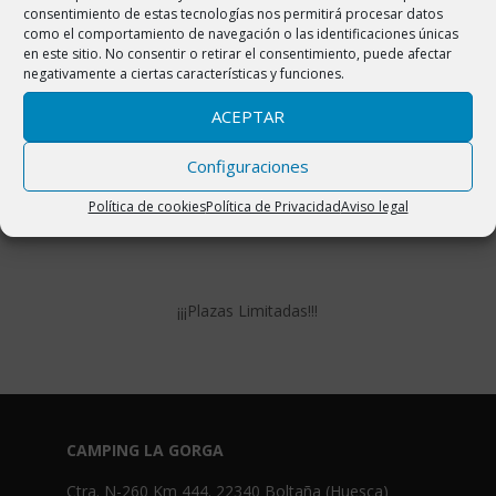
Lugar de celebración: Piscina climatizada del
consentimiento de estas tecnologías nos permitirá procesar datos
como el comportamiento de navegación o las identificaciones únicas
Camping La Gorga (Boltaña)
en este sitio. No consentir o retirar el consentimiento, puede afectar
negativamente a ciertas características y funciones.
Precio de la actividad: 40€
ACEPTAR
Inscripciones: Fisioterapia Partara. Tfno: 690-
043246; Email: consuevf@hotmail.com
Configuraciones
Último día de inscripción: 28 de mayo
Política de cookies
Política de Privacidad
Aviso legal
¡¡¡Plazas Limitadas!!!
CAMPING LA GORGA
Ctra. N-260 Km 444. 22340 Boltaña (Huesca)