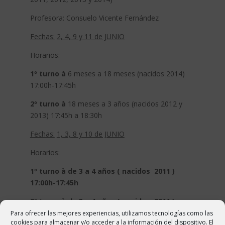
Profesora: Consuelo Vicente Fernández
Fechas:
2, 4, 9 y 11 de JUNIO
Horarios:
1º turno
à
6 meses a 18 meses (nacidos 2014)
17:00h-17:45h
2º turno
à
18 meses a 3 años (nacidos 2012 y
2013) 17:45h a 18:30h
Fechas:
1, 3, 8 y 10 de JUNIO
Horarios:
1º turno
à
de 3 a 4 años ( nacidos 2011 )
17:00h-17:45h
2º turno
à
de 3 a 4 años ( nacidos 2011 )
17:45h-18:30h
Para ofrecer las mejores experiencias, utilizamos tecnologías como las
cookies para almacenar y/o acceder a la información del dispositivo. El