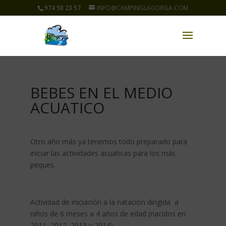
974 50 23 57
INFO@CAMPINGLAGORGA.COM
BEBES EN EL MEDIO
ACUATICO
Otro año más ya tenemos todo preparado para
iniciar las actividades acuaticas para los más
peques.
Actividad de iniciación a la natación dirigida a
niños de 6 meses a 4 años de edad (nacidos en
2011, 2012, 2013 y 2014)