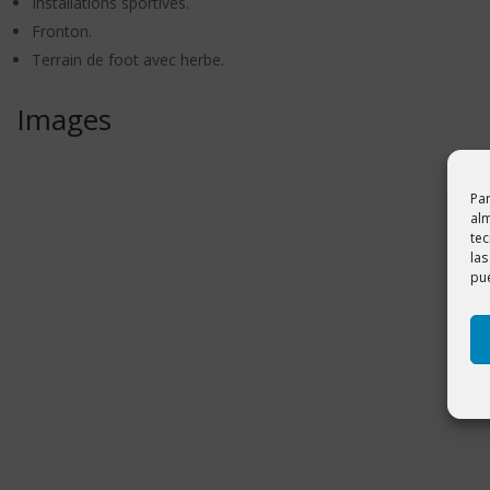
Installations sportives.
Fronton.
Terrain de foot avec herbe.
Images
Par
alm
te
las
pue