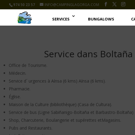
974 50 23 57
INFO@CAMPINGLAGORGA.COM
SERVICES
BUNGALOWS
C
Service dans Boltaña
Office de Tourisme.
Médecin.
Service d´ urgences à Aínsa (6 kms) Aínsa (6 kms).
Pharmacie.
Église.
Maison de la Culture (bibliothèque) (Casa de Cultura).
Service de bus (Ligne Sabiñanigo-Boltaña et Barbastro-Boltaña) 
Shop, Charcuterie, Boulangerie et supérettes etMagasins.
Pubs and Restaurants.