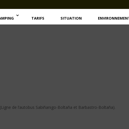
AMPING
TARIFS
SITUATION
ENVIRONNEMEN
(Ligne de l’autobus Sabiñanigo-Boltaña et Barbastro-Boltaña).