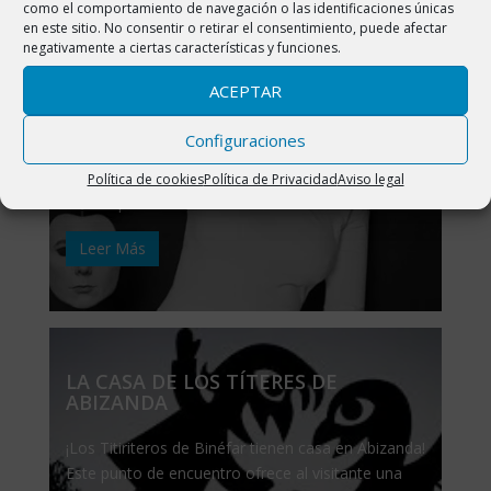
como el comportamiento de navegación o las identificaciones únicas
en este sitio. No consentir o retirar el consentimiento, puede afectar
negativamente a ciertas características y funciones.
EXPOSICIÓN FOTOGRÁFICA. CLAUDE
ACEPTAR
CAHUN. AUTORRETRATOS
Configuraciones
La artista francesa Lucy Schwob (1894-1954)
adoptó en 1917 el pseudónimo de Claude Cahun
Política de cookies
Política de Privacidad
Aviso legal
con el que es internacionalmente reconocida ...
Leer Más
LA CASA DE LOS TÍTERES DE
ABIZANDA
¡Los Titiriteros de Binéfar tienen casa en Abizanda!
Este punto de encuentro ofrece al visitante una