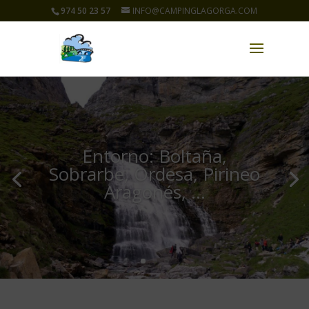
974 50 23 57
INFO@CAMPINGLAGORGA.COM
Entorno: Boltaña,
Sobrarbe, Ordesa, Pirineo
Aragonés, ...