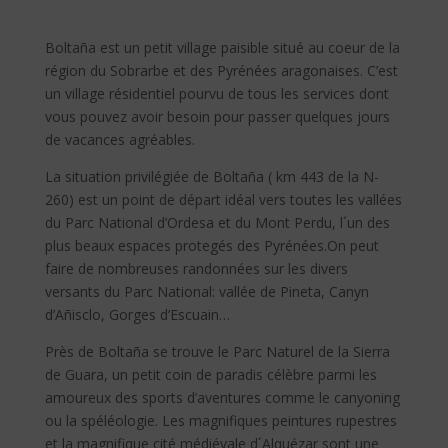
Boltaña est un petit village paisible situé au coeur de la
région du Sobrarbe et des Pyrénées aragonaises. C’est
un village résidentiel pourvu de tous les services dont
vous pouvez avoir besoin pour passer quelques jours
de vacances agréables.
La situation privilégiée de Boltaña ( km 443 de la N-
260) est un point de départ idéal vers toutes les vallées
du Parc National d’Ordesa et du Mont Perdu, l´un des
plus beaux espaces protegés des Pyrénées.On peut
faire de nombreuses randonnées sur les divers
versants du Parc National: vallée de Pineta, Canyn
d’Añisclo, Gorges d’Escuain…
Près de Boltaña se trouve le Parc Naturel de la Sierra
de Guara, un petit coin de paradis célèbre parmi les
amoureux des sports d’aventures comme le canyoning
ou la spéléologie. Les magnifiques peintures rupestres
et la magnifique cité médiévale d´Alquézar sont une