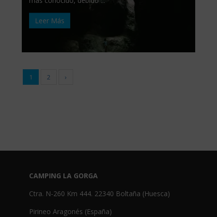
más conocido, debido ...
Leer Más
1
2
›
CAMPING LA GORGA
Ctra. N-260 Km 444. 22340 Boltaña (Huesca)
Pirineo Aragonés (España)