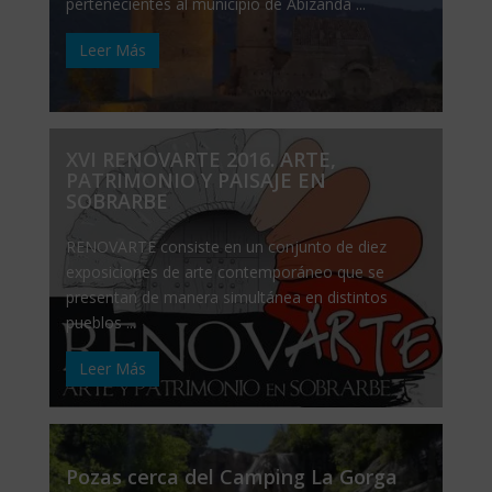
pertenecientes al municipio de Abizanda ...
Leer Más
XVI RENOVARTE 2016. ARTE,
PATRIMONIO Y PAISAJE EN
SOBRARBE
RENOVARTE consiste en un conjunto de diez
exposiciones de arte contemporáneo que se
presentan de manera simultánea en distintos
pueblos ...
Leer Más
Pozas cerca del Camping La Gorga