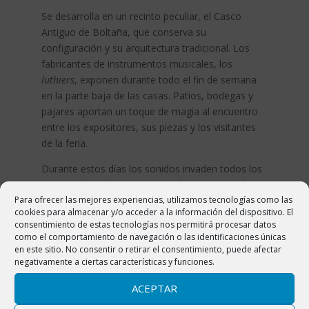
Se desarrolla en un recinto peculiar, el Casco
Antiguo de Boltaña, que conserva su
configuración y su arquitectura tradicional. Los
fabricantes de instrumentos musicales, los
luthiers
, exponen durante todo el fin de semana
en la parte baja de las casas. Patios, bodegas y
pajares aportan un toque de magia al encuentro
entre los expositores, sus piezas y los visitantes
de la feria.
Durante estos días los sonidos invaden todos los
rincones de Boltaña, gracias a la programación
Para ofrecer las mejores experiencias, utilizamos tecnologías como las
musical con la que cuenta el festival, realizándose
cookies para almacenar y/o acceder a la información del dispositivo. El
actuaciones en escenarios habilitados en la calle,
consentimiento de estas tecnologías nos permitirá procesar datos
así como en la Colegiata de San Pedro.
como el comportamiento de navegación o las identificaciones únicas
en este sitio. No consentir o retirar el consentimiento, puede afectar
Más información en
negativamente a ciertas características y funciones.
www.feriapirenaicadeluthiers.com y
ACEPTAR
www.facebook.com/pirenostrum.