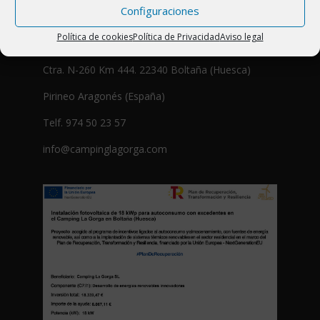
Configuraciones
Política de cookies
Política de Privacidad
Aviso legal
CAMPING LA GORGA
Ctra. N-260 Km 444. 22340 Boltaña (Huesca)
Pirineo Aragonés (España)
Telf. 974 50 23 57
info@campinglagorga.com