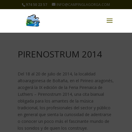
974 50 23 57
INFO@CAMPINGLAGORGA.COM
PIRENOSTRUM 2014
Del 18 al 20 de julio de 2014, la localidad
altoaragonesa de Boltaña, en el Pirineo aragonés,
acogerá la IX edición de la Feria Pirenaica de
Luthiers – Pirenostrum 2014, una cita bianual
obligada para los amantes de la música
tradicional, los profesionales del sector y público
en general que sienta la curiosidad de adentrarse
o conocer un poco más el fascinante mundo de
los sonidos y de quien los construye.