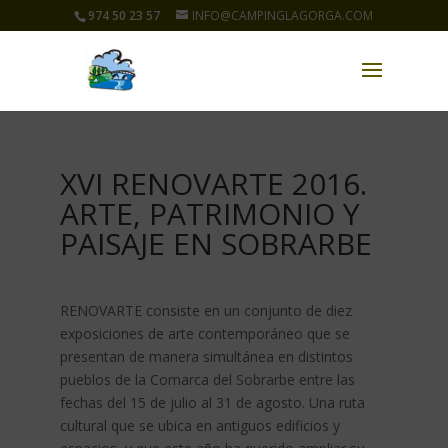
974 50 23 57
INFO@CAMPINGLAGORGA.COM
XVI RENOVARTE 2016.
ARTE, PATRIMONIO Y
PAISAJE EN SOBRARBE
RENOVARTE consiste en un conjunto de diez
exposiciones de arte contemporáneo que se
presentan de manera simultánea en distintos
pueblos de la Comarca del Sobrarbe entre las
fechas del 15 de julio al 31 de agosto. Una ruta
cultural que se ubica en antiguos edificios y