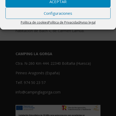
se podrá ver « Zapateando », del Colectivo Visual
ACEPTAR
Huesca, y en la Sala de Geovisión de la Torre
Nordeste del Castillo de Aínsa la exposición
Configuraciones
« Hierro y figuras », de Ramón Torrente. Por
Política de cookies
Política de Privacidad
Aviso legal
último, la Casa Larraga de Bielsa albergará « La
habitación de Bach », de Carmen Lamúa.
CAMPING LA GORGA
Ctra. N-260 Km 444. 22340 Boltaña (Huesca)
Pirineo Aragonés (España)
Telf. 974 50 23 57
info@campinglagorga.com