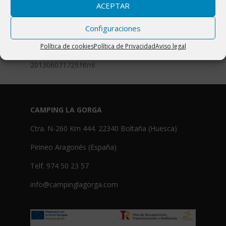
ACEPTAR
más tiempo de estancia que unas horas…
«
Configuraciones
Puedes verlo en:
http://www.ideal.es/viajes/2013/viajes-
Política de cookies
Política de Privacidad
Aviso legal
nacionales/banos-pozas-agua-natural-
201306071729.html
CAMPING LA GORGA
Ctra. N-260 Km 444. 22340 Boltaña (Huesca)
Pirineo Aragonés (España)
Telf. 974 50 23 57
info@campinglagorga.com