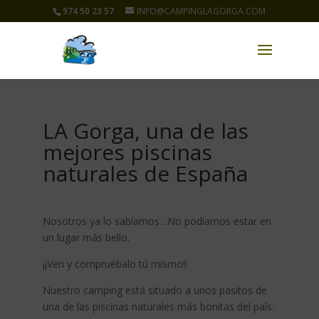
974 50 23 57
INFO@CAMPINGLAGORGA.COM
LA Gorga, una de las
mejores piscinas
naturales de España
Nosotros ya lo sabíamos…No podíamos estar en
un lugar más bello.
¡¡Ven y compruébalo tú mismo!!
Nuestro camping está situado a unos pasitos de
una de las piscinas naturales más bonitas del país.