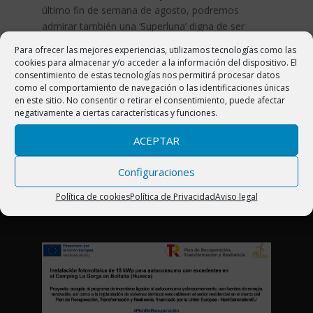
último fin de semana de agosto, podremos
admirar también una ‘Superluna’ digna de ser
contemplada.
Para ofrecer las mejores experiencias, utilizamos tecnologías como las
cookies para almacenar y/o acceder a la información del dispositivo. El
consentimiento de estas tecnologías nos permitirá procesar datos
como el comportamiento de navegación o las identificaciones únicas
en este sitio. No consentir o retirar el consentimiento, puede afectar
CAMPING LA GORGA
negativamente a ciertas características y funciones.
Ctra. N-260 Km 444. 22340 Boltaña (Huesca)
ACEPTAR
Pirineo Aragonés (España)
Configuraciones
Telf. 974 50 23 57
Política de cookies
Política de Privacidad
Aviso legal
info@campinglagorga.com