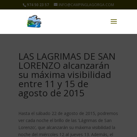
974 50 23 57
INFO@CAMPINGLAGORGA.COM
LAS LAGRIMAS DE SAN
LORENZO alcanzarán
su máxima visibilidad
entre 11 y 15 de
agosto de 2015
Hasta el sábado 22 de agosto de 2015, podremos
ver cada noche el brillo de las ‘Lágrimas de San
Lorenzo‘, que alcanzarán su máxima visibilidad la
noche del miércoles 12 al jueves 13. Además, el