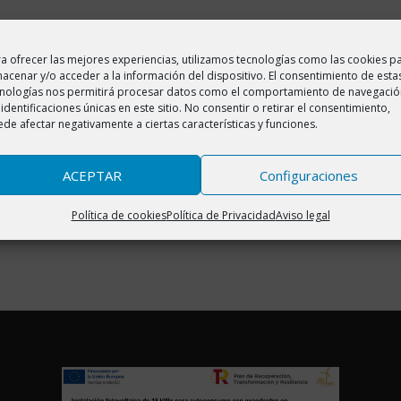
a ofrecer las mejores experiencias, utilizamos tecnologías como las cookies p
s de descenso (ida y vuelta).
acenar y/o acceder a la información del dispositivo. El consentimiento de esta
cnologías nos permitirá procesar datos como el comportamiento de navegació
 identificaciones únicas en este sitio. No consentir o retirar el consentimiento,
ta el Refugio de Lavasar se hace mediante una pista forestal de 14
de afectar negativamente a ciertas características y funciones.
lrededor de 3,00 euros). Se asciende a 1.900 mts
ACEPTAR
Configuraciones
añados por un adulto que se responsabilice de ellos.
e la salida guiada no están adaptadas para niños.
Política de cookies
Política de Privacidad
Aviso legal