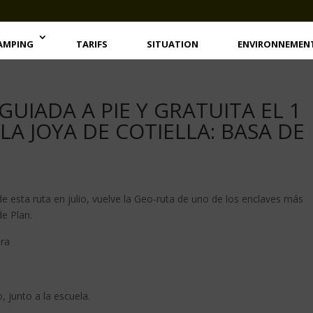
AMPING
TARIFS
SITUATION
ENVIRONNEMEN
UIADA A PIE Y GRATUITA EL 1
LA JOYA DE COTIELLA: BASA DE
e esta ruta en julio, vuelve la Geo-ruta de uno de los enclaves más
de Plan.
ra
, junto a la escuela.