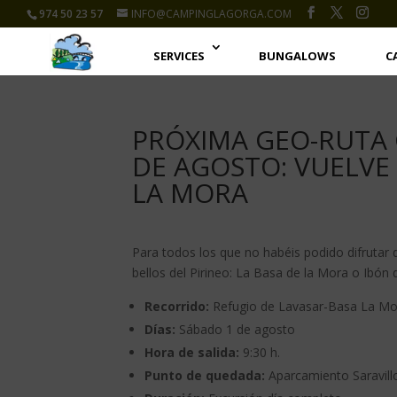
974 50 23 57
INFO@CAMPINGLAGORGA.COM
SERVICES
BUNGALOWS
C
PRÓXIMA GEO-RUTA G
DE AGOSTO: VUELVE 
LA MORA
Para todos los que no habéis podido difrutar d
bellos del Pirineo: La Basa de la Mora o Ibón 
Recorrido:
Refugio de Lavasar-Basa La Mo
Días:
Sábado 1 de agosto
Hora de salida:
9:30 h.
Punto de quedada:
Aparcamiento Saravillo